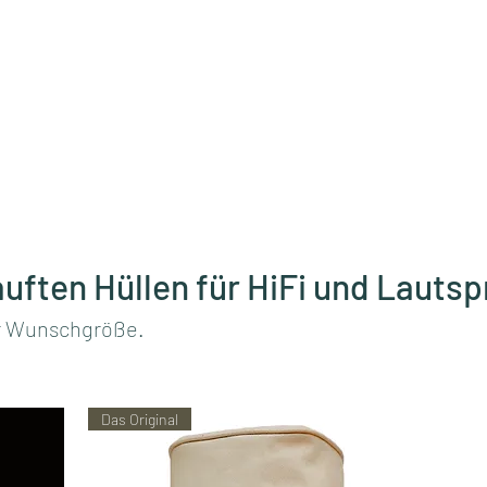
ory®
Start
uften Hüllen für HiFi und Lauts
er Wunschgröße.
Das Original